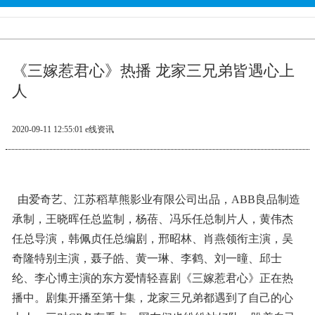
《三嫁惹君心》热播 龙家三兄弟皆遇心上
人
2020-09-11 12:55:01
e线资讯
由爱奇艺、江苏稻草熊影业有限公司出品，ABB良品制造
承制，王晓晖任总监制，杨蓓、冯乐任总制片人，黄伟杰
任总导演，韩佩贞任总编剧，邢昭林、肖燕领衔主演，吴
奇隆特别主演，聂子皓、黄一琳、李鹤、刘一曈、邱士
纶、李心博主演的东方爱情轻喜剧《三嫁惹君心》正在热
播中。剧集开播至第十集，龙家三兄弟都遇到了自己的心