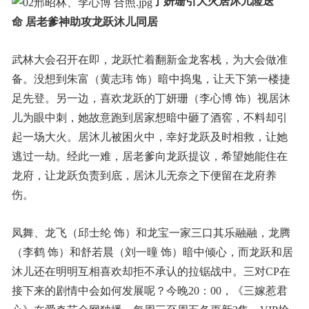
丁妍珊引大火居沐儿险送
命 居老爹神助攻龙跃沐儿同居
武林大会召开在即，龙跃忙着翻新金龙客栈，为大会做准
备。没想到朱富（黄志玮 饰）暗中捣鬼，让天下第一楼捷
足先登。另一边，喜欢龙跃的丁妍珊（李心博 饰）视居沐
儿为眼中刺，她故意跑到居家想暗中砸了酒窖，不料却引
起一场大火。居沐儿被困火中，幸好龙跃及时相救，让她
逃过一劫。经此一难，居老爹向龙跃提议，希望她能住在
龙府，让龙跃负责到底，居沐儿无奈之下便留在龙府养
伤。
凤舞、龙飞（邱士纶 饰）和龙宝一家三口其乐融融，龙腾
（李鹤 饰）和舒若晨（刘一曈 饰）暗中倾心，而龙跃和居
沐儿还在明明互相喜欢却拒不承认的拉锯战中。三对CP在
接下来的剧情中会如何发展呢？今晚20：00，《三嫁惹君