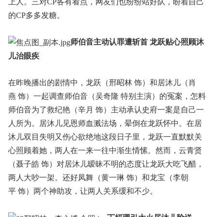
上人。三对CP各有看点，网友们也纷纷站好队，盼着自己
的CP多多发糖。
师伯音主动认罪遭斩首 龙跃贴心照顾沐
儿治眼疾
在昨晚播出的剧情中，龙跃（邢昭林 饰）和居沐儿（肖
燕 饰）一起调查师伯音（吴奇隆 特别主演）的冤案，怎料
师伯音为了救纪艳（辛月 饰）主动承认史府一案是自己一
人所为。居沐儿见恩师血溅法场，晕倒在龙跃怀中。在居
沐儿双目失明又伤心欲绝地这段日子里，龙跃一直默默关
心照顾着她，两人在一来一往中渐生情愫。然而，云青贤
（聂子皓 饰）对居沐儿暧昧不明的态度让龙跃大吃飞醋，
两人大吵一架。还好凤舞（黄一琳 饰）和龙宝（李朝
平 饰）两个神助攻，让两人关系缓和不少。