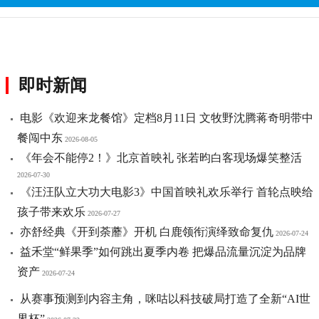
即时新闻
电影《欢迎来龙餐馆》定档8月11日 文牧野沈腾蒋奇明带中
餐闯中东
2026-08-05
《年会不能停2！》北京首映礼 张若昀白客现场爆笑整活
2026-07-30
《汪汪队立大功大电影3》中国首映礼欢乐举行 首轮点映给
孩子带来欢乐
2026-07-27
亦舒经典《开到荼蘼》开机 白鹿领衔演绎致命复仇
2026-07-24
​益禾堂“鲜果季”如何跳出夏季内卷 把爆品流量沉淀为品牌
资产
2026-07-24
从赛事预测到内容主角，咪咕以科技破局打造了全新“AI世
界杯”