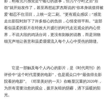
影，刚看完只感觉是个暖心的故事，但几个小时之后“后
劲”就开始发作了，甚至再想起罗杰斯说的‘你本身就值得被
爱’都忍不住泪目，上映一定二刷。”更有观众感叹：“感觉
走出影院时卸下了许多烦心的负担，心情变得平和。”这部
看似温柔的影片在特效大片盛行的时代走近观众的内心世
界，不说大段的鸡汤台词，更没有刻板的说教，而是润物
细无声地让善意和温柔缓缓流入每个人心中受伤的隙缝。
它是一部触及每个人内心的影片，是《时代周刊》的
评价中“这个时代需要的电影”，也是观众口中“最值得去影
院看的电影”。《邻里美好的一天》在略显沉重的2020年，
为所有需要治愈的观众，拨开灰暗的阴霾，洒下温暖的阳
光。