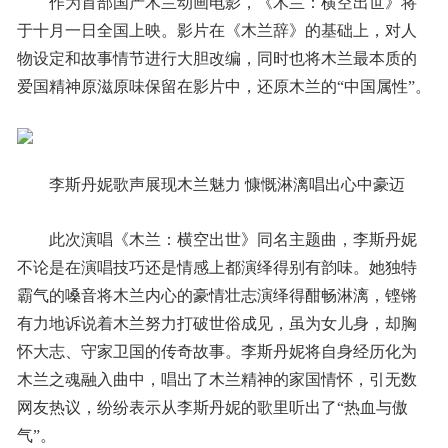
作为首部国产木兰动画电影，《木兰：横空出世》将
于十月一日全国上映。影片在《木兰辞》的基础上，对人
物设定和故事情节进行大胆改编，同时也将木兰最本质的
爱国精神原滋原味保留在影片中，还原木兰的“中国属性”。
李斯丹妮歌声展现木兰魅力 慷慨淋漓唱出心中豪迈
此次演唱《木兰：横空出世》同名主题曲，李斯丹妮
不论是在演唱技巧还是情感上都演绎得别有韵味。她独特
霸气的嗓音将木兰内心的豪情壮志演绎得酣畅淋漓，铿锵
有力地诉说着木兰努力打破世俗成见，虽为女儿身，却胸
怀大志、守家卫国的传奇故事。李斯丹妮将自身经历化为
木兰之魂融入曲中，唱出了木兰精神的家国情怀，引无数
网友热议，纷纷表示从李斯丹妮的歌里听出了“热血与傲
气”。