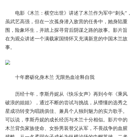
电影《木兰：横空出世》讲述了木兰作为军中“刺头”，
虽武艺高强，但在一次孤身潜入敌营的任务中，她身陷重
围，险象环生，并踏上探寻背后阴谋之路的故事。影片旨
在为观众讲述一个满载家国情怀又充满新意的中国木兰故
事。
十年磨砺化身木兰 无限热血诠释自我
历经十年，李斯丹妮从《快乐女声》再到今年《乘风
破浪的姐姐》，通过不断的尝试与挑战，从懵懂的选秀之
星成功转变为唱跳俱佳、兼具个人独到魅力的实力歌手。
可以说，李斯丹妮的成长经历与木兰十分相似。影片中的
木兰背负家族使命、女扮男装替父从军，不畏战争的血腥
残酷，从一名柔弱女子成长为纵横沙场的巾帼英雄，二者