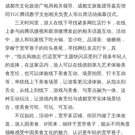
成都市文化旅游广电局相关领导、成都文旅集团等嘉宾偕
同TGC腾讯数字文创相关负责人等出席活动揭幕仪式。
三天时间里，游人在线下寻找诸多网红店打卡，在线
上参与由腾讯微视和新浪微博发起的相关话题互动。活动
中，游人和玩家线下吃火锅、尝小吃、品清茶、做糖画，
穿梭于宽窄巷子的街头巷尾，寻找网红名店打卡，其
中，“指尖风物志·巴适宽窄”主题快闪店受到了很多年轻人
的追捧，在这家店内，游人可以在线借助第九艺术体验美
食烹饪，也可以体验线下美食互动、场景拍照、打卡互动
等，串联线上下美食场景，让游客更沉浸体验。从指尖到
舌尖，从线上到线下，游戏与美食、与景点融为一体。这
种互动玩法，让游戏内美食烹饪与成都宽窄实体场景结
合，使美食可吃、可玩、可互动。
不仅如此，活动中，宽窄多店铺、街区均做了主体改
造，游人因美食、IP而来，徜徉于宽窄巷子，能从不同角度
领略感受中国美食文化的魅力、认识更年轻的宽窄巷子。