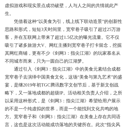
虚拟游戏和现实景点成功破壁，人与人之间的共情就此产
生。
凭借着这种“以美食为引，线上线下联动造景”的创新性
思路和形式，短短3天时间里，宽窄巷子吸引了超过25万游
客，并在互联网上带来了超过1.5亿次的曝光流量。它不仅
吸引了诸多旅游大V、网红主播到宽窄巷子打卡留念，挖掘
其网红商铺，更有不少《剑网3：指尖江湖》的玩家慕名从
不同城市而来，只为一圆自己的江湖梦。
通过引入《剑网3：指尖江湖》中的美食元素结合成都
宽窄巷子去演绎中国美食文化，这场“美食与第九艺术”的盛
宴，是继2019年初TGC腾讯数字文创节后，基于新文创战
略下，又一落地成都的超级IP。活动相关负责人介绍，之所
以采用这种形式，是《剑网3：指尖江湖》希望给用户展示
的不是一个纯虚拟的世界，而是一个能找到文化共鸣的地
方。宽窄巷子和《剑网3：指尖江湖》在美食上存在共同语
言，这也是这次活动能成功落地的关键所在。此次“指尖风