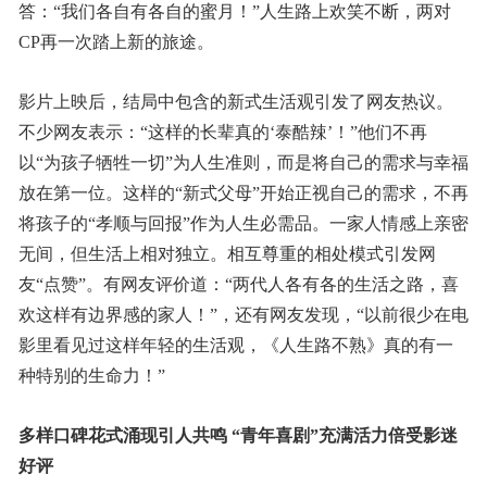
答：“我们各自有各自的蜜月！”人生路上欢笑不断，两对
CP再一次踏上新的旅途。
影片上映后，结局中包含的新式生活观引发了网友热议。
不少网友表示：“这样的长辈真的‘泰酷辣’！”他们不再
以“为孩子牺牲一切”为人生准则，而是将自己的需求与幸福
放在第一位。这样的“新式父母”开始正视自己的需求，不再
将孩子的“孝顺与回报”作为人生必需品。一家人情感上亲密
无间，但生活上相对独立。相互尊重的相处模式引发网
友“点赞”。有网友评价道：“两代人各有各的生活之路，喜
欢这样有边界感的家人！”，还有网友发现，“以前很少在电
影里看见过这样年轻的生活观，《人生路不熟》真的有一
种特别的生命力！”
多样口碑花式涌现引人共鸣
“
青年喜剧
”
充满活力倍受影迷
好评