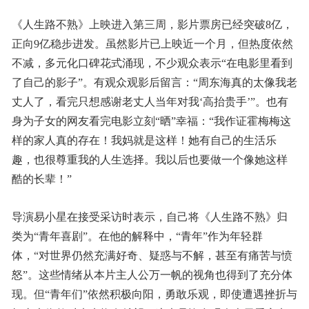
《人生路不熟》上映进入第三周，影片票房已经突破8亿，
正向9亿稳步进发。虽然影片已上映近一个月，但热度依然
不减，多元化口碑花式涌现，不少观众表示“在电影里看到
了自己的影子”。有观众观影后留言：“周东海真的太像我老
丈人了，看完只想感谢老丈人当年对我‘高抬贵手’”。也有
身为子女的网友看完电影立刻“晒”幸福：“我作证霍梅梅这
样的家人真的存在！我妈就是这样！她有自己的生活乐
趣，也很尊重我的人生选择。我以后也要做一个像她这样
酷的长辈！”
导演易小星在接受采访时表示，自己将《人生路不熟》归
类为“青年喜剧”。在他的解释中，“青年”作为年轻群
体，“对世界仍然充满好奇、疑惑与不解，甚至有痛苦与愤
怒”。这些情绪从本片主人公万一帆的视角也得到了充分体
现。但“青年们”依然积极向阳，勇敢乐观，即使遭遇挫折与