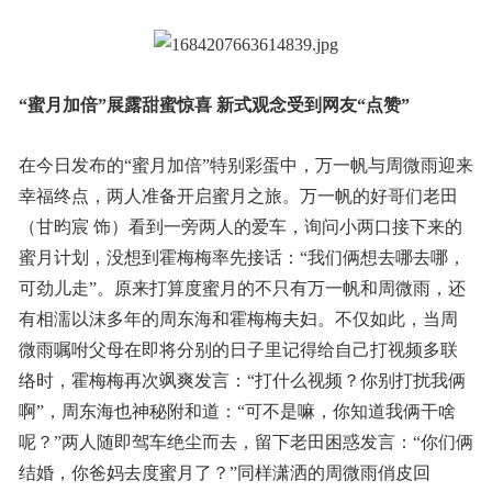
“蜜月加倍”展露甜蜜惊喜
新式观念受到网友“点赞”
在今日发布的“蜜月加倍”特别彩蛋中，万一帆与周微雨迎来
幸福终点，两人准备开启蜜月之旅。万一帆的好哥们老田
（甘昀宸 饰）看到一旁两人的爱车，询问小两口接下来的
蜜月计划，没想到霍梅梅率先接话：“我们俩想去哪去哪，
可劲儿走”。原来打算度蜜月的不只有万一帆和周微雨，还
有相濡以沫多年的周东海和霍梅梅夫妇。不仅如此，当周
微雨嘱咐父母在即将分别的日子里记得给自己打视频多联
络时，霍梅梅再次飒爽发言：“打什么视频？你别打扰我俩
啊”，周东海也神秘附和道：“可不是嘛，你知道我俩干啥
呢？”两人随即驾车绝尘而去，留下老田困惑发言：“你们俩
结婚，你爸妈去度蜜月了？”同样潇洒的周微雨俏皮回