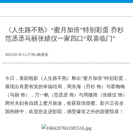
《人生路不熟》“蜜月加倍”特别彩蛋 乔杉
范丞丞马丽张婧仪一家四口“双喜临门”
2023-05-16 11:27:00
e线资讯
今日，喜剧电影《人生路不熟》释出“蜜月加倍”特别彩蛋，
展现出有爱有笑的幸福结局，周东海（乔杉 饰）与霍梅梅
（马丽 饰），万一帆（范丞丞 饰）与周微雨（张婧仪 饰）
两对夫妇各自踏上蜜月旅途，收获双倍甜蜜。影片正在全
国热映中，欢迎您走进影院，感受爆笑之外的甜蜜惊喜！