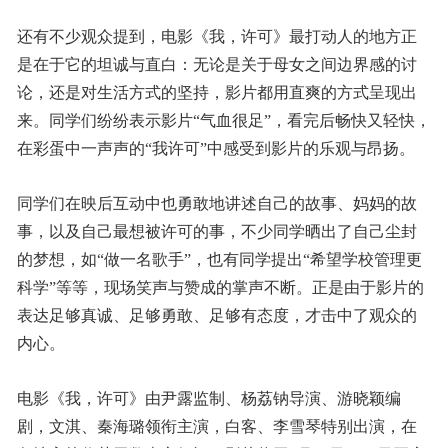
还有不少观众提到，电影《我，许可》最打动人的地方正
是在于它的坦诚与直白：无论是关于母女之间边界感的讨
论，还是对生活方式的坚持，影片都用直爽的方式呈现出
来。同学们纷纷表示影片“气血很足”，看完后畅快又轻快，
在彩蛋中一声声的“我许可”中感受到影片的乐观与昂扬。
同学们在映后互动中也勇敢地讲述自己的故事、妈妈的故
事，以及自己最想被许可的事，不少同学晒出了自己尘封
的梦想，如“做一名歌手”，也有同学提出“希望学校管理更
科学”等等，现场笑声与赞成的掌声不断。正是由于影片的
表达足够真诚、足够勇敢、足够有态度，才击中了观众的
内心。
电影《我，许可》由尹露监制、杨荔钠导演、游晓颖编
剧，文淇、秦海璐领衔主演，白客、李雪琴特别出演，在