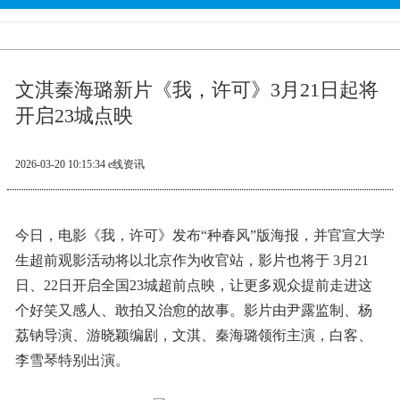
文淇秦海璐新片《我，许可》3月21日起将
开启23城点映
2026-03-20 10:15:34
e线资讯
今日，电影《我，许可》发布“种春风”版海报，并官宣大学
生超前观影活动将以北京作为收官站，影片也将于 3月21
日、22日开启全国23城超前点映，让更多观众提前走进这
个好笑又感人、敢拍又治愈的故事。影片由尹露监制、杨
荔钠导演、游晓颖编剧，文淇、秦海璐领衔主演，白客、
李雪琴特别出演。