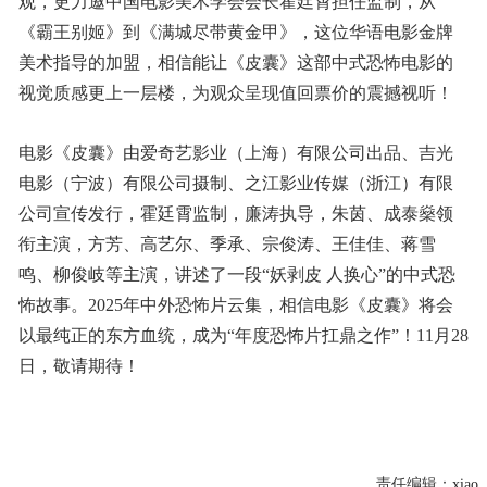
观，更力邀中国电影美术学会会长霍廷霄担任监制，从
《霸王别姬》到《满城尽带黄金甲》，这位华语电影金牌
美术指导的加盟，相信能让《皮囊》这部中式恐怖电影的
视觉质感更上一层楼，为观众呈现值回票价的震撼视听！
电影《皮囊》由爱奇艺影业（上海）有限公司出品、吉光
电影（宁波）有限公司摄制、之江影业传媒（浙江）有限
公司宣传发行，霍廷霄监制，廉涛执导，朱茵、成泰燊领
衔主演，方芳、高艺尔、季承、宗俊涛、王佳佳、蒋雪
鸣、柳俊岐等主演，讲述了一段“妖剥皮 人换心”的中式恐
怖故事。2025年中外恐怖片云集，相信电影《皮囊》将会
以最纯正的东方血统，成为“年度恐怖片扛鼎之作”！11月28
日，敬请期待！
责任编辑：
xiao