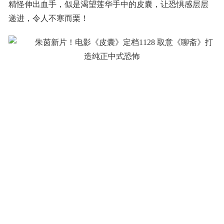
精怪伸出血手，似是渴望莲华手中的皮囊，让恐惧感层层
递进，令人不寒而栗！