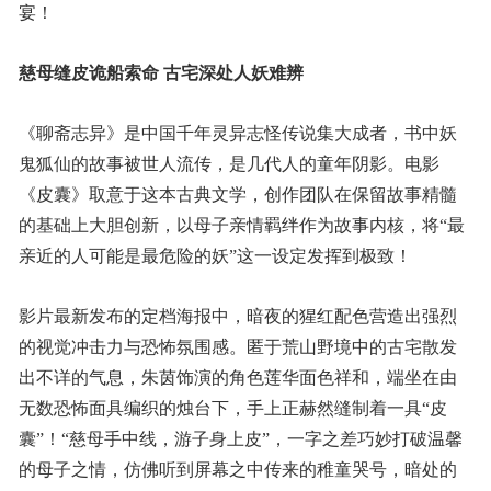
宴！
慈母缝皮诡船索命 古宅深处人妖难辨
《聊斋志异》是中国千年灵异志怪传说集大成者，书中妖
鬼狐仙的故事被世人流传，是几代人的童年阴影。电影
《皮囊》取意于这本古典文学，创作团队在保留故事精髓
的基础上大胆创新，以母子亲情羁绊作为故事内核，将“最
亲近的人可能是最危险的妖”这一设定发挥到极致！
影片最新发布的定档海报中，暗夜的猩红配色营造出强烈
的视觉冲击力与恐怖氛围感。匿于荒山野境中的古宅散发
出不详的气息，朱茵饰演的角色莲华面色祥和，端坐在由
无数恐怖面具编织的烛台下，手上正赫然缝制着一具“皮
囊”！“慈母手中线，游子身上皮”，一字之差巧妙打破温馨
的母子之情，仿佛听到屏幕之中传来的稚童哭号，暗处的