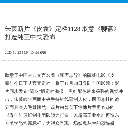
朱茵新片《皮囊》定档1128 取意《聊斋》
打造纯正中式恐怖
2025-10-23 14:04:15
e线资讯
取意于中国古典文言名着《聊斋志异》的院线电影《皮
囊》今日正式官宣定档，将于11月28日登陆全国影院！影
片同步发布“缝皮”版定档海报，黑红配色带来极强的视觉冲
击，朱茵端坐画面中央手持针线缝制人皮，四周悬挂的诡
异面具令人毛骨悚然。该片由曾创下惊悚片票房奇迹的
《碟仙》原班制作团队倾力打造，以超高工业水准再造东
方美学恐怖新标杆，为观众呈现一场妖鬼丛生的恐怖盛