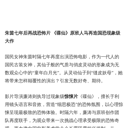
朱茵七年后再战恐怖片 《碟仙》原班人马再造国恐现象级
大作
国民女神朱茵时隔七年再度出演恐怖电影，作为一代人的
国民古装女神，其仙子般的气质与俏皮灵动的形象成为无
数观众心中的“童年白月光”。从灵动仙子到“缝皮妖母”，她
将带来怎样颠覆性的演出？引发无数好奇、期待。
影片导演廉涛则执导过现象级
惊悚片
《碟仙》，擅长于利
用镜头语言和音效，营造“细思极恐”的恐怖氛围，以心理惊
悚呈现最极致的恐怖体验。时隔六年，廉涛与原班创作团
队再度联手，为观众带来一次挑战心理承受极限的恐怖奇