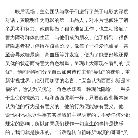
映后现场，主创团队与学子们进行了关于电影的深度
对话，黄晓明作为电影的第一出品人，对本片也倾注了诸
多思考和努力。他前期做了很多准备工作，也主动接触了
智力障碍群体的生活，与他们成为朋友。他了解到，很多
智障患者智力停留在孩童阶段，像孩子一样爱吃甜品，甚
至会导致糖尿病、高血压等并发症，便为了能更好地还原
吴优的状态而特意为角色增重，呈现出大家现在看到的“吴
优”。他向同学们分享自己如何透过主角“吴优”的视角，重
新审视世界，他引用加缪的名言，“应当认为西西弗斯是幸
福的”，他认为吴优这一角色承载着一种现代隐喻、一种关
于生命的钝感力，就和西西弗斯一样，只要西西弗斯本身
认为他的行为是有意义的，他的行为便能够有意义。他
说“快不快乐这件事其实是我们主观决定的，不受任何外部
规定的影响，所以如果我们视作一切发生的事情是快乐
的，我们就是快乐的。”当话题转向祖峰所饰演的哥哥“吴