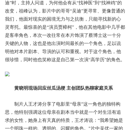
迪”时，主持人问道，为何他会有从“找神医”到“找神鸡”的
改变，祖峰认为，影片中的哥哥“吴迪”更寻常、更像普通的
我们，他面对现实的困境无力与之抗衡，只能寻找新的心
灵寄托。最惊喜的是“演员贾樟柯”，他在其他电影中几乎都
是客串角色，本次一改往常在本片饰演了蔡博士这一十分
关键的人物，这也是他出演时间最长的一个角色，足以说
明他对本片剧本、导演的认可和重视。对于这个角色，他
很珍惜，同时他也笑称这是自己第一次演“高学历”的角色。
黄晓明现场回应丝瓜汤梗 主创团队热聊家庭关系
制片人王才涛分享了电影里“母亲”这一角色的独特构
思，他特别强调这位母亲在剧本当中就是一个对生活有追
求的女性，她身上有天真的特质，王才涛说：“我希望她是
一个明珠一样的、透明的、闪耀的角色。”片中吴优一家的