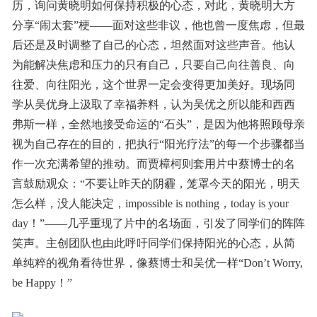
历，询问黄晓明如何保持积极的心态，对此，黄晓明大方
分享“闹太套”梗——面对这些非议，他也曾一度焦虑，但最
后还是及时调整了自己的心态，坦然面对这些声音。他认
为能解决焦虑和压力的只有自己，只要自己向往善良、向
往爱、向往阳光，这个世界一定会变得更加美好。现场同
学从吴优身上汲取了幸福养料，认为吴优之所以能和西西
弗斯一样，全然地接受命运的“石头”，是因为他将照顾母亲
视为自己存在的目的，把执行“阳光疗法”的每一个步骤都当
作一次充满希望的推动。而贾樟柯则套用片中蔡博士的名
言鼓励观众：“不要让昨天的阴霾，笼罩今天的阳光，明天
怎么样，没人能决定，impossible is nothing，today is your
day！”——几乎重现了片中的名场面，引发了同学们的阵阵
笑声。主创团队也由此呼吁同学们保持阳光的心态，从简
单纯粹的视角看待世界，像蔡博士和吴优一样“Don’t Worry,
be Happy！”