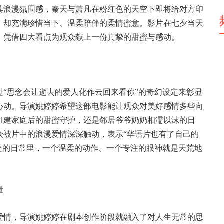
具浪漫氛围感，秦天与萧凡在粉红色的天空下即将给对方印
，却充满珍惜当下、温柔陪伴的柔情蜜意。影片在七夕当天
里，凭借四大看点为观众献上一份真挚的甜蜜与感动。
“思念会让逝去的爱人化作云回来看你”的奇幻设定来彰显
心动。导演姚婷婷希望这部电影能让观众对美好感情多些向
组建家庭后的甜蜜守护，还是邻居爷爷奶奶相濡以沫的日
众被片中的浪漫爱情深深触动，表示“华语片也有了自己的
处的日常里，一个温柔的动作、一个专注的眼神就是天荒地
量
爱情，导演姚婷婷在剧本创作阶段就融入了对人生无常的思