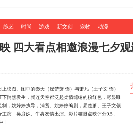
综艺
时尚
游戏
新文创
宠物
动漫
映 四大看点相邀浪漫七夕观
上映图。图中的秦天（屈楚萧 饰）与萧凡（王子文 饰）
证下悄然发生，就连天空都泛起柔情缱绻的粉红色，尽显唯
监制，姚婷婷执导，浦贤、姚婷婷编剧，屈楚萧、王子文领
主演，吴彦姝、牛犇友情出演。影片猫眼点映评分9.5，
映中！