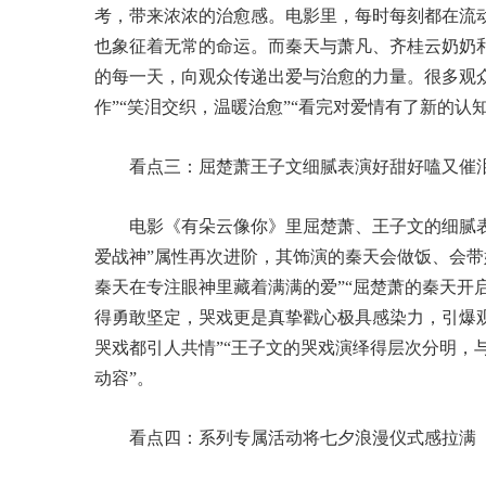
考，带来浓浓的治愈感。电影里，每时每刻都在流
也象征着无常的命运。而秦天与萧凡、齐桂云奶奶
的每一天，向观众传递出爱与治愈的力量。很多观
作”“笑泪交织，温暖治愈”“看完对爱情有了新的认
看点三：屈楚萧王子文细腻表演好甜好嗑又催
电影《有朵云像你》里屈楚萧、王子文的细腻
爱战神”属性再次进阶，其饰演的秦天会做饭、会带
秦天在专注眼神里藏着满满的爱”“屈楚萧的秦天开
得勇敢坚定，哭戏更是真挚戳心极具感染力，引爆观
哭戏都引人共情”“王子文的哭戏演绎得层次分明，
动容”。
看点四：系列专属活动将七夕浪漫仪式感拉满