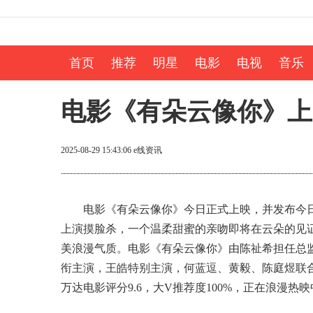
首页
推荐
明星
电影
电视
音乐
电影《有朵云像你》上
2025-08-29 15:43:06
e线资讯
电影《有朵云像你》今日正式上映，并发布今日
上演摸脸杀，一个温柔甜蜜的亲吻即将在云朵的见
美浪漫气质。电影《有朵云像你》由陈祉希担任总
衔主演，王皓特别主演，何蓝逗、黄毅、陈庭煜联合
万达电影评分9.6，大V推荐度100%，正在浪漫热