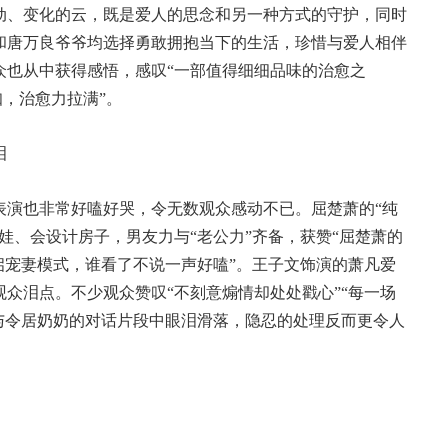
动、变化的云，既是爱人的思念和另一种方式的守护，同时
和唐万良爷爷均选择勇敢拥抱当下的生活，珍惜与爱人相伴
众也从中获得感悟，感叹“一部值得细细品味的治愈之
知，治愈力拉满”。
泪
表演也非常好嗑好哭，令无数观众感动不已。屈楚萧的“纯
娃、会设计房子，男友力与“老公力”齐备，获赞“屈楚萧的
启宠妻模式，谁看了不说一声好嗑”。王子文饰演的萧凡爱
众泪点。不少观众赞叹“不刻意煽情却处处戳心”“每一场
与令居奶奶的对话片段中眼泪滑落，隐忍的处理反而更令人