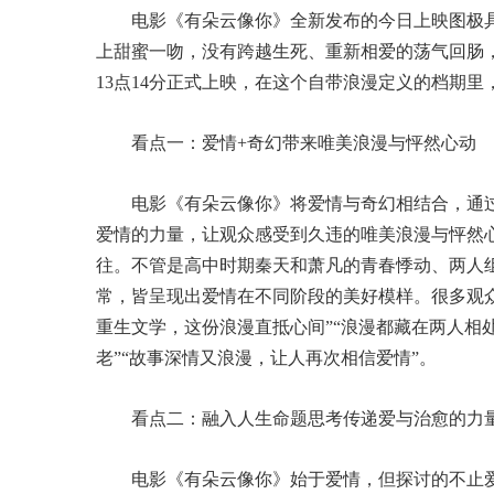
电影《有朵云像你》全新发布的今日上映图极
上甜蜜一吻，没有跨越生死、重新相爱的荡气回肠
13点14分正式上映，在这个自带浪漫定义的档期
看点一：爱情+奇幻带来唯美浪漫与怦然心动
电影《有朵云像你》将爱情与奇幻相结合，通过
爱情的力量，让观众感受到久违的唯美浪漫与怦然
往。不管是高中时期秦天和萧凡的青春悸动、两人
常，皆呈现出爱情在不同阶段的美好模样。很多观
重生文学，这份浪漫直抵心间”“浪漫都藏在两人相
老”“故事深情又浪漫，让人再次相信爱情”。
看点二：融入人生命题思考传递爱与治愈的力
电影《有朵云像你》始于爱情，但探讨的不止