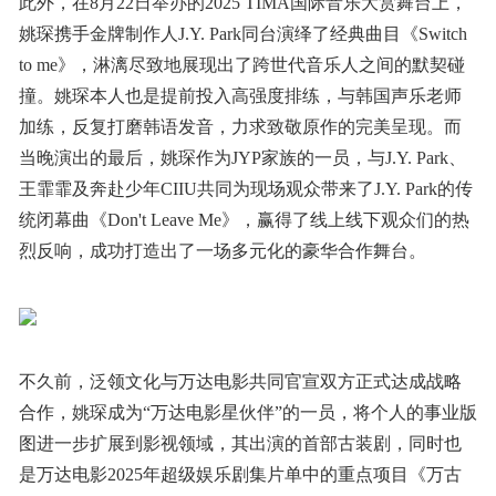
此外，在8月22日举办的2025 TIMA国际音乐大赏舞台上，
姚琛携手金牌制作人J.Y. Park同台演绎了经典曲目《Switch
to me》，淋漓尽致地展现出了跨世代音乐人之间的默契碰
撞。姚琛本人也是提前投入高强度排练，与韩国声乐老师
加练，反复打磨韩语发音，力求致敬原作的完美呈现。而
当晚演出的最后，姚琛作为JYP家族的一员，与J.Y. Park、
王霏霏及奔赴少年CIIU共同为现场观众带来了J.Y. Park的传
统闭幕曲《Don't Leave Me》，赢得了线上线下观众们的热
烈反响，成功打造出了一场多元化的豪华合作舞台。
不久前，泛领文化与万达电影共同官宣双方正式达成战略
合作，姚琛成为“万达电影星伙伴”的一员，将个人的事业版
图进一步扩展到影视领域，其出演的首部古装剧，同时也
是万达电影2025年超级娱乐剧集片单中的重点项目《万古