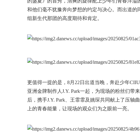
的盛夏》的首秀，清爽的旋律配上少年们青春洋溢的
和他们毫不犹豫奔向梦想的约定与决心。而出道的
组新生代那团的高度期待和肯定。
更值得一提的是，8月22日出道当晚，奔赴少年CIIU还
亚洲金牌制作人J.Y. Park一起，为现场的粉丝们带来
后，携手J.Y. Park、王霏霏及姚琛共同献上了压轴曲
上的青春能量，让现场的观众们为之眼前一亮。