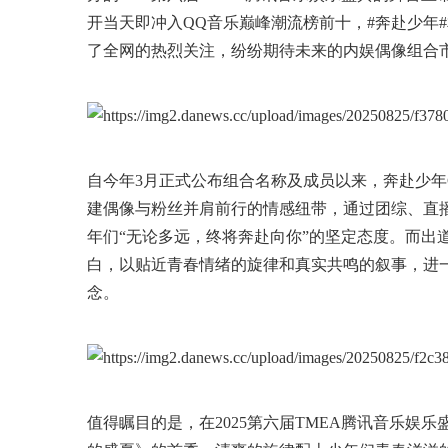
开当天即冲入QQ音乐巅峰潮流榜前十，#奔赴少年
了全网的热烈关注，纷纷期待未来的内娱偶像组合
自今年3月正式公布组合名称及成员以来，奔赴少年CIIU始
建偶像与粉丝并肩前行的情感纽带，通过团综、直
年们“无论多远，终将奔赴向你”的坚定态度。而出道
白，以贴近青春情绪的旋律和真实共鸣的叙事，进
念。
值得瞩目的是，在2025第六届TMEA腾讯音乐娱