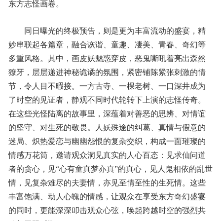
东方志怪画卷。
同日曝光的终极预告，则是更为丰富流动的盛宴，精
妙串联起各篇章，融合诙谐、童趣、凄美、青春、奇幻等
多重风格。其中，画皮妖魅惑穿皮，恶鬼嘶吼着亮出森然
獠牙，层层递进神秘诡谲的氛围，紧密铺陈紧张刺激的情
节，令人目不暇接。一方古寺、一棵老树、一口深井成为
了时空的见证者，静观不同时代轮转下上演的志怪传奇。
在这些光怪陆离的故事里，深蕴着对善恶的思辨、对情谊
的坚守、对生死的敬畏。人妖殊途的纠葛、真情与假意的
迷局、炽热爱恋与幽幽怨恨的复杂交织，构成一面璀璨的
情感万花筒，邀请观众洞见真实的人心百态：见求仙问道
者的贪心，见“心有童真梦亦真”的真心，见人鬼相依的乱世
情，见复杂难尽的夫妻情，亦见至情至性的生死情。这些
丰富饱满、动人心魄的情感，让观众在享受东方奇幻盛宴
的同时，更能深深叩击观众心弦，唤起跨越时空的强烈共