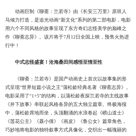
动画巨制《聊斋：兰若寺》由《长安三万里》原班人
马倾力打造，是追光动画“新文化”系列的第二部电影，电影
用六个不同风格的故事呈现了东方奇幻志怪美学的巅峰之
作《聊斋志异》。该片将于7月12日全国上映，预售火热进
行中！
中式志怪盛宴！沧海桑田间感悟至情至性
《聊斋：兰若寺》是国产动画史上首次以故事集的形
式呈现“世界短篇小说之王”蒲松龄经典名著《聊斋志异》。
电影采用了“1+5”的结构，以蒲松龄夜探兰若寺的主线故事
《井下故事》串联起风格各异的五大独立篇章。终极海报
中，蒲松龄席地而坐，头顶翻涌的水浪卷起《崂山道士》
《莲花公主》《聂小倩》《画皮》《鲁公女》篇章角色，
巧妙地将电影的独特叙事方式具像化，交织出一幅瑰丽的