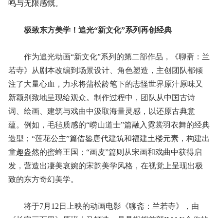
鸣与无限感慨。
极致东方美学！追光“新文化”系列再创经典
作为追光动画“新文化”系列的第二部作品，《聊斋：兰
若寺》从剧本改编到场景设计、角色塑造，主创团队都倾
注了大量心血，力求将蒲松龄笔下的志怪世界原汁原味又
新颖别致地呈现给观众。制作过程中，团队从中国古诗
词、绘画、建筑与戏曲中汲取海量灵感，以还原古典意
蕴。例如，毛毡质感的“崂山道士”篇融入霓裳羽衣舞的经典
造型；“莲花公主”篇借鉴唐代建筑和福建土楼元素，构建出
童趣盎然的蜜蜂王国；“画皮”篇则从宋画和戏曲中获得启
发，营造出凄美哀婉的宋韵美学风格，在视觉上呈现出极
致的东方奇幻美学。
将于7月12日上映的动画电影《聊斋：兰若寺》，由