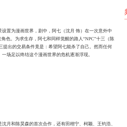
景设置为漫画世界，剧中，阿七（沈月 饰）在一次意外中
角色。为求生存，阿七和同样觉醒的路人“NPC”十三（陈
十三提出的交易条件竟是：希望阿七能杀了自己。然而任何
。一场足以终结这个漫画世界的危机逐渐浮现。
是沈月和陈昊森的首次合作，还有田栩宁、柯颖、王钧浩、