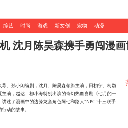
综艺
时尚
游戏
新文创
宠物
动漫
机 沈月陈昊森携手勇闯漫画
执导、孙小闲编剧，沈月、陈昊森领衔主演，田栩宁、柯颖
夏主演，赵达、柳小海特别出演的奇幻热血喜剧《七月的一
讲述了漫画中的边缘龙套角色阿七和路人“NPC”十三联手
的行动的故事。