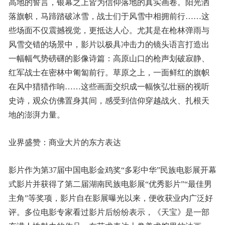
高地的誓言，银幕之上皆为信仰落地的真实画卷。阳光洒
落旗帜，马蹄踏破冰雪，战士们于风雪中相拥前行……这
些场面不仅震撼视觉，更抵达人心。尤其是在枪林弹雨与
风雪交错的场景中，影片以极具冲击力的镜头语言打造出
一幅幅气势磅礴的影像诗篇：高原山口的枪声划破寂静、
红军战士在密林中匍匐前行。草原之上，一面鲜红的旗帜
在风中猎猎作响……这些画面交织成一幅恢弘壮丽的视听
史诗，观众仿佛置身其间，感受到信仰穿越战火、扎根天
地的澎湃力量。
业界盛赞：商业大片的东方表达
影片作为第37届中国电影金鸡奖“多彩中华”民族电影展开幕
式影片并获得了第二届湖南民族电影展“优秀影片”“最佳男
主角”等奖项，影片自在影展曝光以来，便收获业内广泛好
评。多位电影专家看过影片后纷纷表示，《天宝》是一部