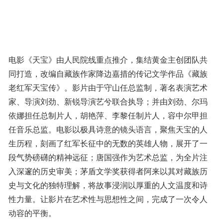
电影《天宝》由人民院线重点推介，集结黄金主创团队共
同打造，改编自藏族作家降边嘉措的传记文学作品《藏族
老红军天宝传》。影片由于守山任总监制，著名表演艺术
家、导演刘劲、新锐导演艺兮联合执导；并由刘劲、尔玛
依娜担任总制片人，胡艳萍、李黎任制片人，容中尔甲担
任音乐总监。电影以极具诗意的镜头语言，聚焦天宝的人
生历程，刻画了红军长征中的无数的英雄人物，展开了一
段气势磅礴的精神远征；唐国强作为艺术总监，为全片注
入深邃的历史审美；茅盾文学奖获得者阿来以其对藏族历
史与文化的独特理解，将故事浸润以厚重的人文温度和诗
性力量。让影片在艺术性与思想性之间，完成了一次令人
动容的平衡。