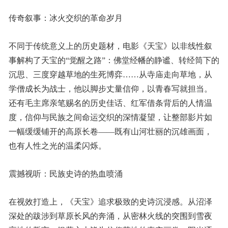
传奇叙事：冰火交织的革命岁月
不同于传统意义上的历史题材，电影《天宝》以非线性叙
事解构了天宝的“觉醒之路”：佛堂经幡的静谧、转经筒下的
沉思、三度穿越草地的生死博弈……从寺庙走向草地，从
学僧成长为战士，他以脚步丈量信仰，以青春写就担当。
还有毛主席亲笔赐名的历史佳话、红军借条背后的人情温
度，信仰与民族之间命运交织的深情凝望，让整部影片如
一幅缓缓铺开的高原长卷——既有山河壮丽的沉雄画面，
也有人性之光的温柔闪烁。
震撼视听：民族史诗的热血喷涌
在视效打造上，《天宝》追求极致的史诗沉浸感。从沼泽
深处的跋涉到草原长风的奔涌，从密林火线的突围到雪夜