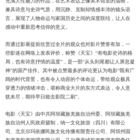
充满人性魅力的作品，在艺术表达上像美术馆里的油画，
兼具诗意与史诗气质，用沉静、克制却情感丰沛的镜头语
言，展现了人物命运与家国历史之间的深度联结，让人在
感动中重新思考信仰的意义。
而通过影展提前欣赏过全片的观众也对影片赞誉有加，一
些影迷在网络上发表评价，称赞《天宝》“有电影史诗的格
局，也有诗意抒情的温度”，是一部“从头到尾都让人屏息凝
神”的国产佳作。其中被点赞最多的评论更认为电影“既有广
阔的时代背景，也有令人动容的个体命运，带给观众极具
穿透力的情绪冲击，堪称商业大片的东方式表达，令人意
犹未尽，期待早日能去影院二刷”。
电影《天宝》由中共阿坝藏族羌族自治州委、阿坝藏族羌
族自治州人民政府摄制，纳一文化旅游（四川）有限公
司、北京尔玛依娜民族文化传播有限责任公司、阿坝州国