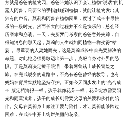
方就是爸爸的植物园。爸爸带她认识了会让植物“说话”的机
器人阿鲁，只要它的手指触碰到植物，就能让植物发出其
独有的声音。莫莉和阿鲁在植物园里，度过了成长中最快
乐的一段时光。然而长大的过程并不全是快乐的，总会经
历磨难和崩溃。一天，去所罗门考察的爸爸意外失踪，自
得知消息的那天起，莫莉的人生就如同植物一样变得“枯
萎”。最重要的人离她而去，这是莫莉成长中首先要解决的
命题。对此她必须勇敢迈出第一步，克服自身对外界的恐
惧。于是莫莉决定擦干眼泪，带着阿鲁踏上成长冒险之
旅。在完成蜕变的道路中，不光有爸爸曾经的教导，也有
妈妈在背后默默地坚持守护。正如今天同步发出的“光合成
长”版定档海报一样，孩子就像花朵一样，花朵绽放需要阳
光和雨露滋养，孩子的成长则需要父母的关爱和伙伴的陪
伴。父母在莫莉身上倾注了爱与陪伴，才让莫莉能够跨过
困难，在成长中开出绚烂美丽的花朵。