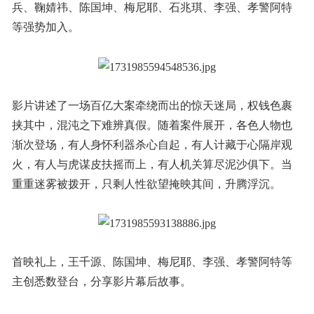
兵、鞠婧祎、陈国坤、梅尼耶、石兆琪、李强、孝警阿特
等强势加入。
影片讲述了一场百亿大案牵绕而出的惊天迷局，权钱色裹
挟其中，混沌之下难辨真假。随着案件展开，各色人物也
渐次登场，有人身怀利器杀心自起，有人计藏于心隔岸观
火，有人与虎谋皮扶摇而上，有人机关算尽泥沙俱下。当
重重迷雾被拨开，只剩人性欲望掩映其间，升腾浮沉。
首映礼上，王千源、陈国坤、梅尼耶、李强、孝警阿特等
主创悉数登台，分享影片幕后故事。