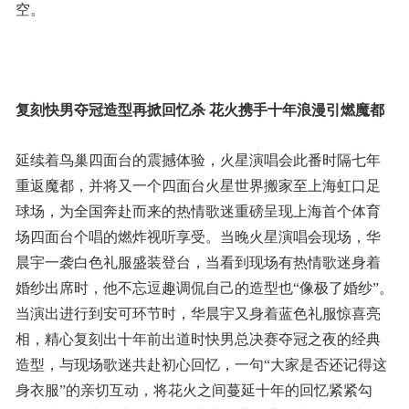
空。
复刻快男夺冠造型再掀回忆杀 花火携手十年浪漫引燃魔都
延续着鸟巢四面台的震撼体验，火星演唱会此番时隔七年
重返魔都，并将又一个四面台火星世界搬家至上海虹口足
球场，为全国奔赴而来的热情歌迷重磅呈现上海首个体育
场四面台个唱的燃炸视听享受。当晚火星演唱会现场，华
晨宇一袭白色礼服盛装登台，当看到现场有热情歌迷身着
婚纱出席时，他不忘逗趣调侃自己的造型也“像极了婚纱”。
当演出进行到安可环节时，华晨宇又身着蓝色礼服惊喜亮
相，精心复刻出十年前出道时快男总决赛夺冠之夜的经典
造型，与现场歌迷共赴初心回忆，一句“大家是否还记得这
身衣服”的亲切互动，将花火之间蔓延十年的回忆紧紧勾