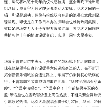
连，瞬间将出道十周年的仪式感拉满！盛会当晚正逢出道
纪念日，华晨宇为歌迷即兴弹唱动人旋律，花火之间的一
唱一和温馨感动，偶像与粉丝双向奔赴的浪漫心意此刻至
臻呈现。即使是在工作日举办的演唱会也难掩热闹氛围，
虹口足球场数万人于今夜邂逅浪漫红海，将花火之间同感
共情相伴十年的情谊温暖交织，实现十周年火星盛宴。
华晨宇曾在采访中表示，是歌迷的鼓励赋予他无限能量，
现在他希望将自身的温暖善意传递给身边的人。在不断开
拓创新音乐领域的奋进道路上，华晨宇仍秉持初心砥砺前
行，不曾忘却将荣誉成绩与歌迷同享。“华晨宇演唱会穿婚
纱”、“华晨宇演唱会”、“华晨宇穿了十年前快男夺冠的衣
服”等话题也在当晚强势登上高位热搜，不断刷新全网热议
引燃歌迷热情。此次火星演唱会将于9月27日、28日、29日