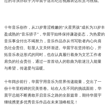
过的导演亦联手为华晨宇送出纪念视频表达欣赏与祝福。
十年音乐创作，从23岁青涩稚嫩的“火星男孩”成长为33岁丰
盈成熟的“音乐骄子”，华晨宇始终保持谦逊姿态，为热爱的
音乐事业付出不竭努力，音乐作品亦从书写歌者内心向肩
负社会责任、彰显人文关怀渐进。华晨宇在坚持初心，开
拓音乐表达形式的同时，也在认真履行着身为文艺工作者
肩负的社会责任，通过一首首动人的歌曲为歌迷注入能量
与希望，传递爱与温暖。
十年阔步前行，华晨宇用音乐为世界传递能量，交出了一
份十年里程碑的完美答卷。站在人生不同的挑战面前，华
晨宇总能不断勇敢开启音乐之路的全新篇章，期待华晨宇
继续携更多优秀音乐作品在未来顶峰相见！