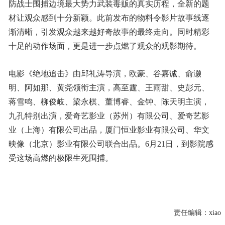
防战士围捕边境最大势力武装毒贩的真实历程，全新的题
材让观众感到十分新颖。此前发布的物料令影片故事线逐
渐清晰，引发观众越来越好奇故事的最终走向。同时精彩
十足的动作场面，更是进一步点燃了观众的观影期待。
电影《绝地追击》由邱礼涛导演，欧豪、谷嘉诚、俞灏
明、阿如那、黄尧领衔主演，高至霆、王雨甜、史彭元、
蒋雪鸣、柳俊岐、梁永棋、董博睿、金钟、陈天明主演，
九孔特别出演，爱奇艺影业（苏州）有限公司、爱奇艺影
业（上海）有限公司出品，厦门恒业影业有限公司、华文
映像（北京）影业有限公司联合出品。6月21日，到影院感
受这场高燃的极限生死围捕。
责任编辑：
xiao