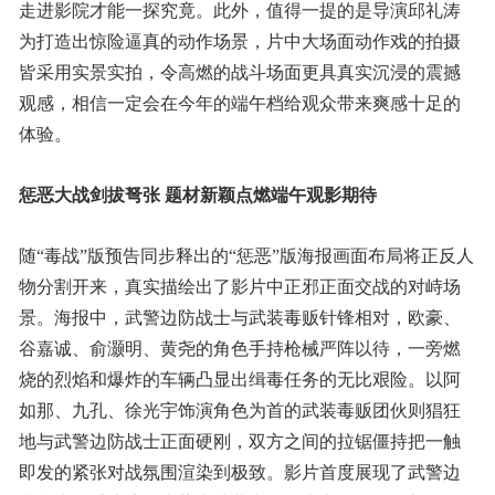
走进影院才能一探究竟。此外，值得一提的是导演邱礼涛
为打造出惊险逼真的动作场景，片中大场面动作戏的拍摄
皆采用实景实拍，令高燃的战斗场面更具真实沉浸的震撼
观感，相信一定会在今年的端午档给观众带来爽感十足的
体验。
惩恶大战剑拔弩张
题材新颖
点燃端午观影期待
随“毒战”版预告同步释出的“惩恶”版海报画面布局将正反人
物分割开来，真实描绘出了影片中正邪正面交战的对峙场
景。海报中，武警边防战士与武装毒贩针锋相对，欧豪、
谷嘉诚、俞灏明、黄尧的角色手持枪械严阵以待，一旁燃
烧的烈焰和爆炸的车辆凸显出缉毒任务的无比艰险。以阿
如那、九孔、徐光宇饰演角色为首的武装毒贩团伙则猖狂
地与武警边防战士正面硬刚，双方之间的拉锯僵持把一触
即发的紧张对战氛围渲染到极致。影片首度展现了武警边