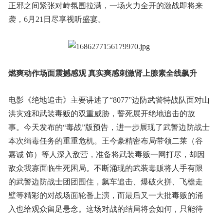
正邪之间紧张对峙氛围拉满，一场火力全开的激战即将来
袭，6月21日尽享视听盛宴。
燃爽动作场面震撼感观
真实爽感刺激
肾上腺素
全线飙升
电影《绝地追击》主要讲述了“8077”边防武警特战队面对山
洪灾难和武装毒贩的双重威胁，誓死展开绝地追击的故
事。今天发布的“毒战”版预告，进一步展现了武警边防战士
本次缉毒任务的重重危机。王今豪精密布局带领二莱（谷
嘉诚 饰）等人深入敌营，准备将武装毒贩一网打尽，却因
敌众我寡面临生死困局。不断涌现的武装毒贩将人手有限
的武警边防战士团团围住，飙车追击、爆破火拼、飞檐走
壁等精彩的对战场面轮番上演，而最后又一大批毒贩的涌
入也给观众留足悬念。这场对战的结局将会如何，只能待