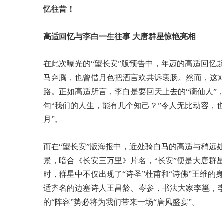
忆往昔！
高适回忆与李白一生往事 大唐群星惊艳亮相
在此次曝光的“望长安”版预告中，年迈的高适回忆
马奔腾，也曾借月色把酒言欢共诉衷肠。然而，这
路。正如高适所言，李白是要回天上去的“谪仙人”
句“我们的人生，能有几个知己？”令人无比动容，
月”。
而在“望长安”版海报中，近处骑白马的高适与稍远
景，暗合《长安三万里》片名，“长安”便是大唐群
时，群星中不仅出现了“诗圣”杜甫和“诗佛”王维的
适齐名的边塞诗人王昌龄、岑参，书法大家李邕，李
的“阵容”势必将为我们带来一场“唐风盛宴”。