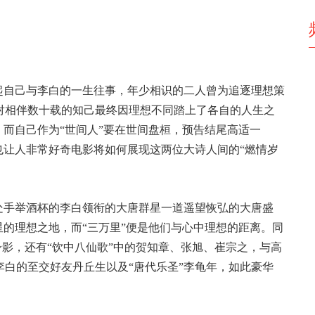
起自己与李白的一生往事，年少相识的二人曾为追逐理想策
对相伴数十载的知己最终因理想不同踏上了各自的人生之
，而自己作为“世间人”要在世间盘桓，预告结尾高适一
也让人非常好奇电影将如何展现这两位大诗人间的“燃情岁
处手举酒杯的李白领衔的大唐群星一道遥望恢弘的大唐盛
星的理想之地，而“三万里”便是他们与心中理想的距离。同
身影，还有“饮中八仙歌”中的贺知章、张旭、崔宗之，与高
白的至交好友丹丘生以及“唐代乐圣”李龟年，如此豪华