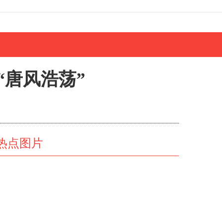
“唐风浩荡”
热点图片