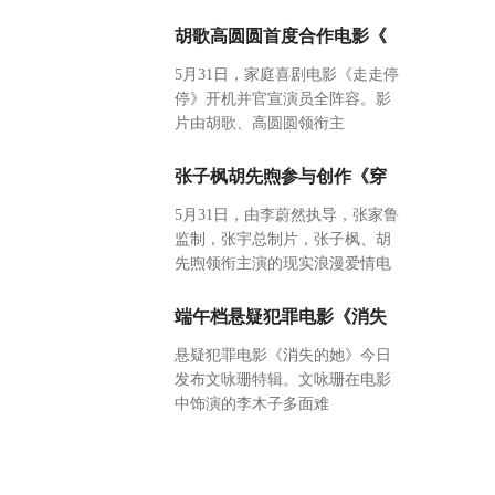
胡歌高圆圆首度合作电影《
5月31日，家庭喜剧电影《走走停
停》开机并官宣演员全阵容。影
片由胡歌、高圆圆领衔主
张子枫胡先煦参与创作《穿
5月31日，由李蔚然执导，张家鲁
监制，张宇总制片，张子枫、胡
先煦领衔主演的现实浪漫爱情电
端午档悬疑犯罪电影《消失
悬疑犯罪电影《消失的她》今日
发布文咏珊特辑。文咏珊在电影
中饰演的李木子多面难