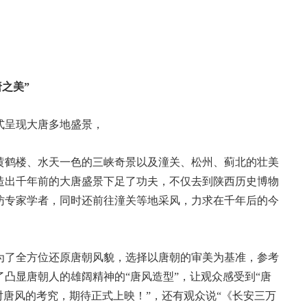
之美”
式呈现大唐多地盛景，
黄鹤楼、水天一色的三峡奇景以及潼关、松州、蓟北的壮美
造出千年前的大唐盛景下足了功夫，不仅去到陕西历史博物
访专家学者，同时还前往潼关等地采风，力求在千年后的今
为了全方位还原唐朝风貌，选择以唐朝的审美为基准，参考
凸显唐朝人的雄阔精神的“唐风造型”，让观众感受到“唐
对唐风的考究，期待正式上映！”，还有观众说“《长安三万