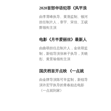
2020首部华语犯罪《风平浪
由李霄峰执导、黄渤监制、顿河
担任制片人，章宇、宋佳、王砚
辉领衔主演
电影《月半爱丽丝》最新人
由曲萌担任总制片人，金依萌监
制，新锐导演张林子执导，关晓
彤、黄景瑜领衔主演
国庆档首开点映 《一点就
由金牌导演陈可辛监制，新锐导
演许宏宇执导的青春励志电影
《一点就到家》