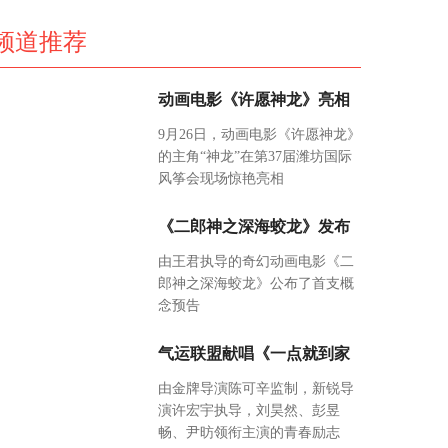
频道推荐
动画电影《许愿神龙》亮相
9月26日，动画电影《许愿神龙》
的主角“神龙”在第37届潍坊国际
风筝会现场惊艳亮相
《二郎神之深海蛟龙》发布
由王君执导的奇幻动画电影《二
郎神之深海蛟龙》公布了首支概
念预告
气运联盟献唱《一点就到家
由金牌导演陈可辛监制，新锐导
演许宏宇执导，刘昊然、彭昱
畅、尹昉领衔主演的青春励志